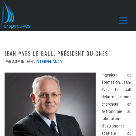
JEAN-YVES LE GALL, PRÉSIDENT DU CNES
PAR
ADMIN
DANS
INTERVENANTS
Ingénieur de
formation, Jean-
Yves Le Gall
débute comme
chercheur en
astronomie au
laboratoire
d’astronomie
spatiale du