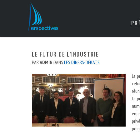
PR
LE FUTUR DE L’INDUSTRIE
PAR
ADMIN
DANS
LES DÎNERS-DÉBATS
Le p
celu
réun
Le p
num
enje
priv
poin