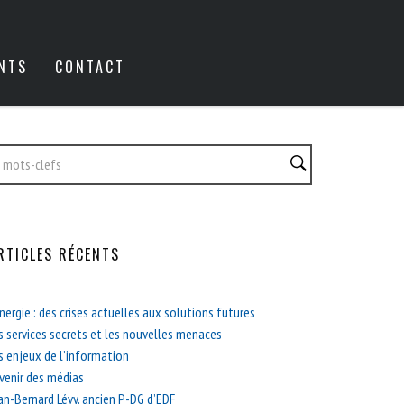
NTS
CONTACT
RTICLES RÉCENTS
énergie : des crises actuelles aux solutions futures
s services secrets et les nouvelles menaces
s enjeux de l’information
avenir des médias
an-Bernard Lévy, ancien P-DG d’EDF