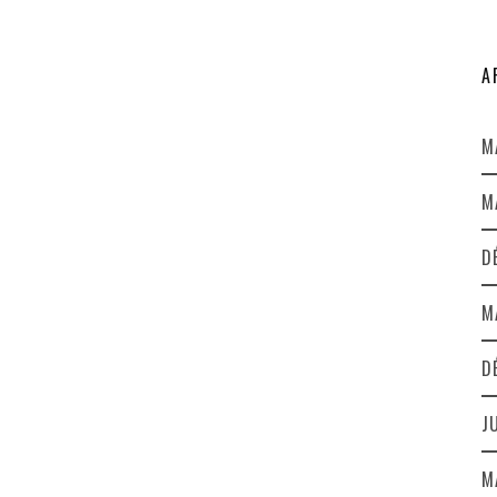
A
M
M
D
M
D
J
M