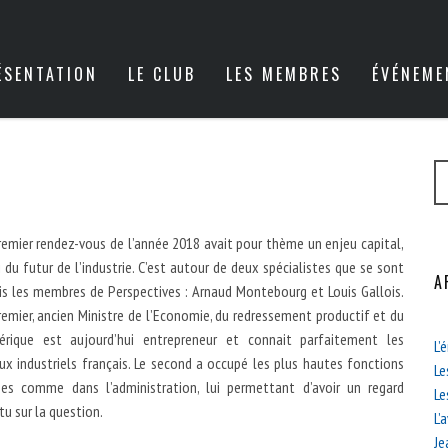
ÉSENTATION
LE CLUB
LES MEMBRES
ÉVÉNEME
remier rendez-vous de l’année 2018 avait pour thème un enjeu capital,
i du futur de l’industrie. C’est autour de deux spécialistes que se sont
A
is les membres de Perspectives : Arnaud Montebourg et Louis Gallois.
remier, ancien Ministre de l’Economie, du redressement productif et du
érique est aujourd’hui entrepreneur et connait parfaitement les
L’
ux industriels français. Le second a occupé les plus hautes fonctions
Le
ées comme dans l’administration, lui permettant d’avoir un regard
Le
tu sur la question.
L’
Je