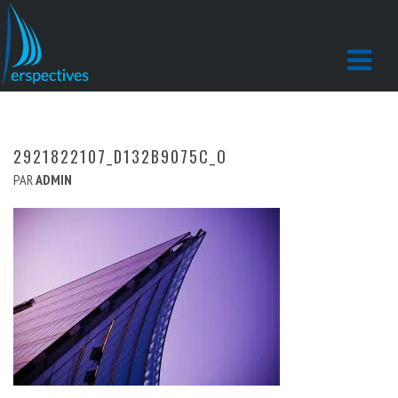
2921822107_D132B9075C_O
PAR
ADMIN