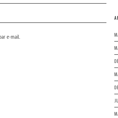
A
M
ar e-mail.
M
D
M
D
J
M