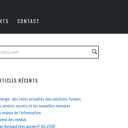
NTS
CONTACT
RTICLES RÉCENTS
énergie : des crises actuelles aux solutions futures
s services secrets et les nouvelles menaces
s enjeux de l’information
avenir des médias
an-Bernard Lévy, ancien P-DG d’EDF