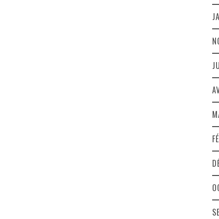
J
N
J
A
M
F
D
O
S