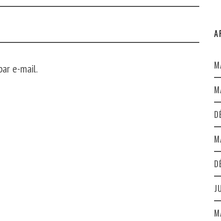
A
M
ar e-mail.
M
D
M
D
J
M