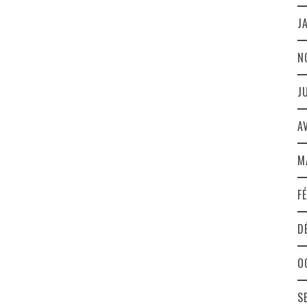
J
N
J
A
M
F
D
O
S