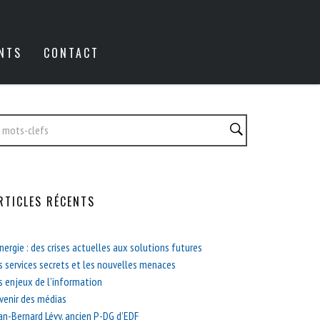
NTS
CONTACT
RTICLES RÉCENTS
énergie : des crises actuelles aux solutions futures
s services secrets et les nouvelles menaces
s enjeux de l’information
avenir des médias
an-Bernard Lévy, ancien P-DG d’EDF