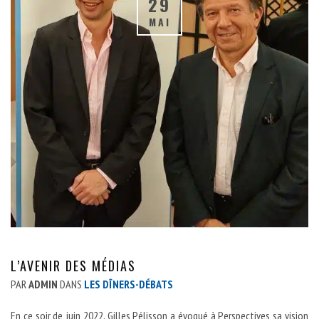
29
MAI
L’AVENIR DES MÉDIAS
PAR
ADMIN
DANS
LES DÎNERS-DÉBATS
En ce soir de juin 2022, Gilles Pélisson a évoqué à Perspectives sa vision