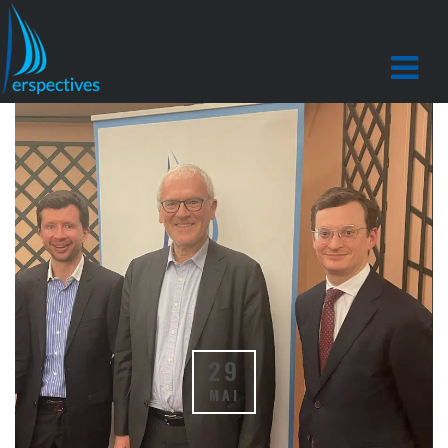
29
MAI